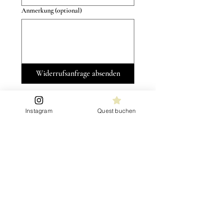
Anmerkung (optional)
Widerrufsanfrage absenden
Instagram
Quest buchen
Impressum
Allgemeine Geschäftsbedingungen (AGBs)
Datenschutzerklärung
Widerrufsformular
© Samavarta 2026