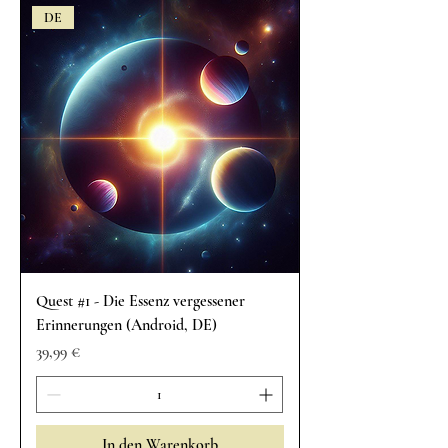
DE
Quest #1 - Die Essenz vergessener
Erinnerungen (Android, DE)
Preis
39,99 €
In den Warenkorb