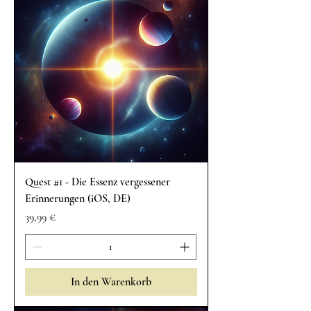
Quest #1 - Die Essenz vergessener
Erinnerungen (iOS, DE)
Preis
39,99 €
In den Warenkorb