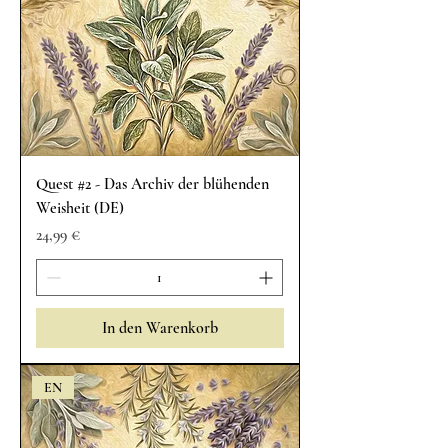
Quest #2 - Das Archiv der blühenden
Weisheit (DE)
Preis
24,99 €
In den Warenkorb
EN