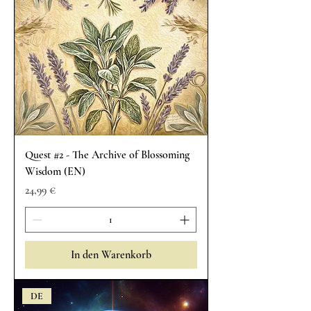
Quest #2 - The Archive of Blossoming
Wisdom (EN)
Preis
24,99 €
In den Warenkorb
DE